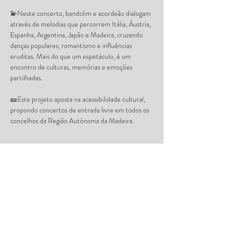
💫Neste concerto, bandolim e acordeão dialogam 
através de melodias que percorrem Itália, Áustria, 
Espanha, Argentina, Japão e Madeira, cruzando 
danças populares, romantismo e influências 
eruditas. Mais do que um espetáculo, é um 
encontro de culturas, memórias e emoções 
partilhadas.
🎫Este projeto aposta na acessibilidade cultural, 
propondo concertos de entrada livre em todos os 
concelhos da Região Autónoma da Madeira.
A ABM Madeira é uma estrutura financiada por:
República Portuguesa, Governo da Madeira, 
Direção-Geral das Artes, Secretaria Regional de 
Turismo, Ambiente e Cultura e pela Secretaria 
Regional de Educação
Parceiros deste projeto: