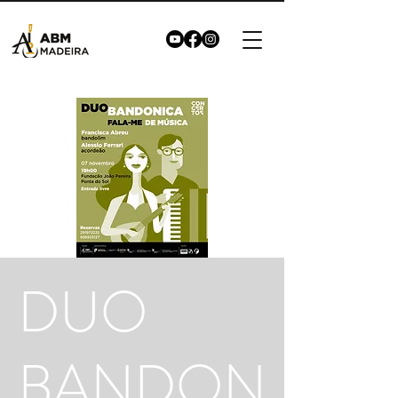
DUO
BANDON