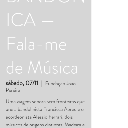
ICA —
Fala-me
de Música
sábado, 07/11
  |  
Fundação João
Pereira
Uma viagem sonora sem fronteiras que
une a bandolinista Francisca Abreu e o
acordeonista Alessio Ferrari, dois
músicos de origens distintas, Madeira e