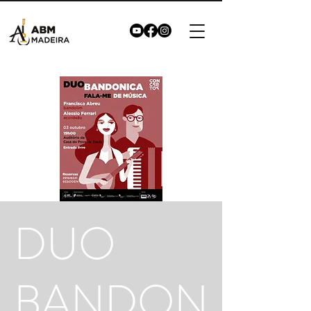
DUO
BANDON