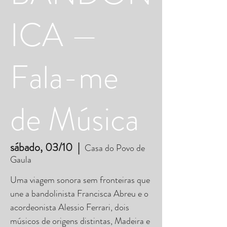
ICA —
Fala-me
de Música
sábado, 03/10
  |  
Casa do Povo de
Gaula
Uma viagem sonora sem fronteiras que
une a bandolinista Francisca Abreu e o
acordeonista Alessio Ferrari, dois
músicos de origens distintas, Madeira e