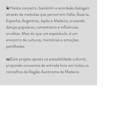
💫Neste concerto, bandolim e acordeão dialogam 
através de melodias que percorrem Itália, Áustria, 
Espanha, Argentina, Japão e Madeira, cruzando 
danças populares, romantismo e influências 
eruditas. Mais do que um espetáculo, é um 
encontro de culturas, memórias e emoções 
partilhadas.
🎫Este projeto aposta na acessibilidade cultural, 
propondo concertos de entrada livre em todos os 
concelhos da Região Autónoma da Madeira.
A ABM Madeira é uma estrutura financiada por:
República Portuguesa, Governo da Madeira, 
Direção-Geral das Artes, Secretaria Regional de 
Turismo, Ambiente e Cultura e pela Secretaria 
Regional de Educação
Parceiros deste projeto: